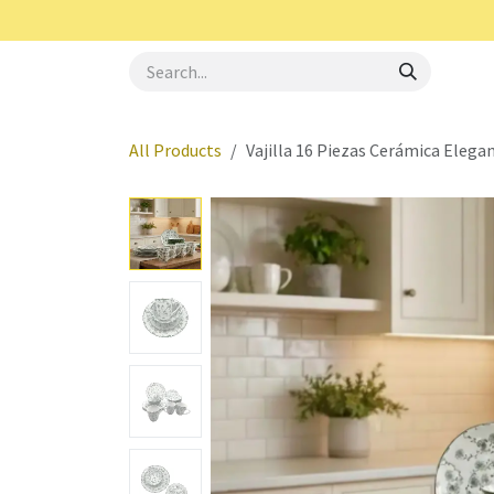
Skip to Content
Royal Haus
Aerotec
Oster
Elite Gourme
All Products
Vajilla 16 Piezas Cerámica Elega