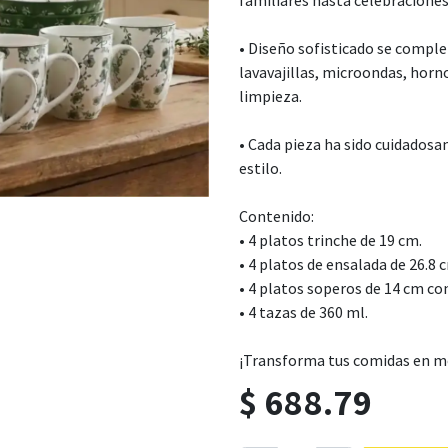
familiares hasta celebraciones
• Diseño sofisticado se comple
lavavajillas, microondas, horno 
limpieza.
• Cada pieza ha sido cuidadosa
estilo.
Contenido:
• 4 platos trinche de 19 cm.
• 4 platos de ensalada de 26.8 
• 4 platos soperos de 14 cm co
• 4 tazas de 360 ml.
¡Transforma tus comidas en 
$
688.79