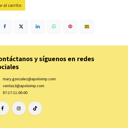
 al carrito
ontáctanos y síguenos en redes
ociales
mary.gonzalez@apoloimp.com
ventas3@apoloimp.com
87-17-11-00-00