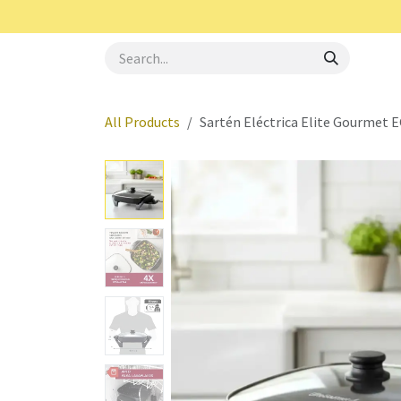
Skip to Content
Royal Haus
Aerotec
Oster
Elite Gourme
All Products
Sartén Eléctrica Elite Gourmet E