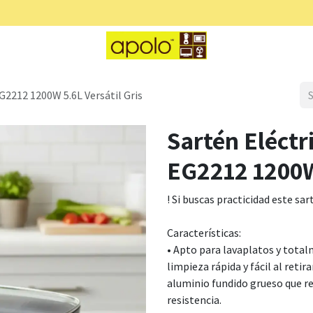
t
Caterpillar
Pinnacle
Alpine Cuisine
G2212 1200W 5.6L Versátil Gris
Sartén Eléctr
EG2212 1200W 
! Si buscas practicidad este sart
Características:
• Apto para lavaplatos y tota
limpieza rápida y fácil al reti
aluminio fundido grueso que re
resistencia.