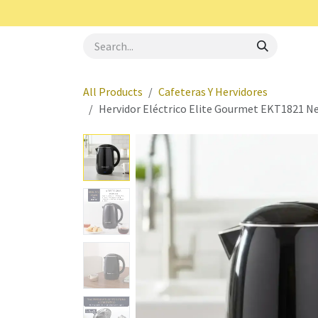
Skip to Content
Royal Haus
Aerotec
Oster
Elite Gourme
All Products
Cafeteras Y Hervidores
Hervidor Eléctrico Elite Gourmet EKT1821 N