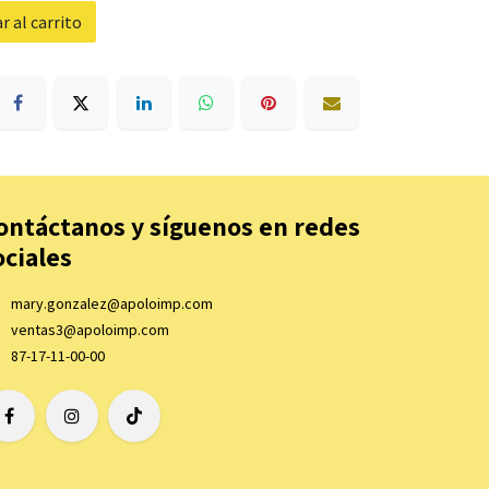
 al carrito
ontáctanos y síguenos en redes
ociales
mary.gonzalez@apoloimp.com
ventas3@apoloimp.com
87-17-11-00-00