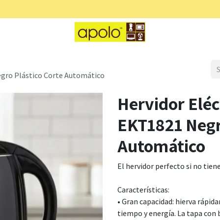
t
Caterpillar
Pinnacle
Alpine Cuisine
egro Plástico Corte Automático
Hervidor Eléc
EKT1821 Negr
Automático
El hervidor perfecto si no ti
Características:
• Gran capacidad: hierva rápid
tiempo y energía. La tapa con 