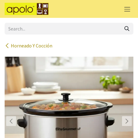
Skip to Content
Horneado Y Cocción