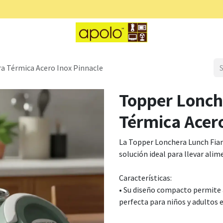
t
Caterpillar
Pinnacle
Alpine Cuisine
a Térmica Acero Inox Pinnacle
Topper Lonch
Térmica Acero
La Topper Lonchera Lunch Fiam
solución ideal para llevar ali
Características:
• Su diseño compacto permite
perfecta para niños y adultos e