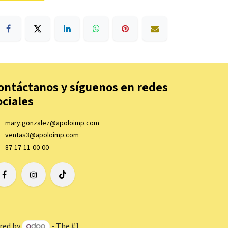
ontáctanos y síguenos en redes
ociales
mary.gonzalez@apoloimp.com
ventas3@apoloimp.com
87-17-11-00-00
red by
- The #1
Open Source eCommerce