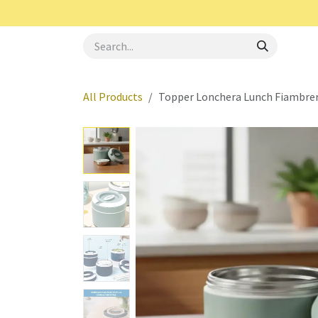
Skip to Content
Royal Haus
Aerotec
Oster
Elite Gourme
All Products
Topper Lonchera Lunch Fiambrer