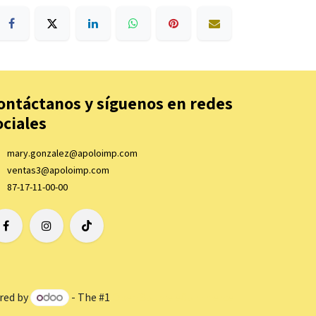
ontáctanos y síguenos en redes
ociales
mary.gonzalez@apoloimp.com
ventas3@apoloimp.com
87-17-11-00-00
red by
- The #1
Open Source eCommerce