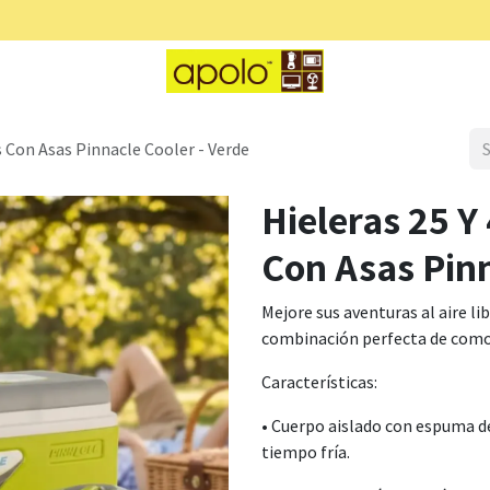
t
Caterpillar
Pinnacle
Alpine Cuisine
ts Con Asas Pinnacle Cooler - Verde
Hieleras 25 Y 
Con Asas Pinn
Mejore sus aventuras al aire li
combinación perfecta de como
Características:
• Cuerpo aislado con espuma d
tiempo fría.