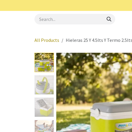
Skip to Content
Royal Haus
Aerotec
Oster
Elite Gourme
All Products
Hieleras 25 Y 4.5lts Y Termo 2.5l